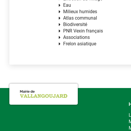
Eau
Milieux humides
Atlas communal
Biodiversité
PNR Vexin français
Associations
Frelon asiatique
H
L
M
M