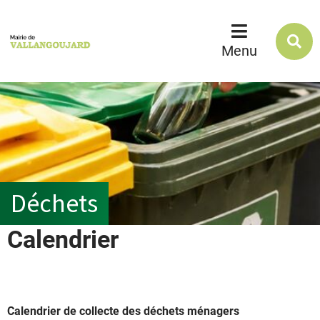
R
s
Menu
l
s
Déchets
Calendrier
Calendrier de collecte des déchets ménagers